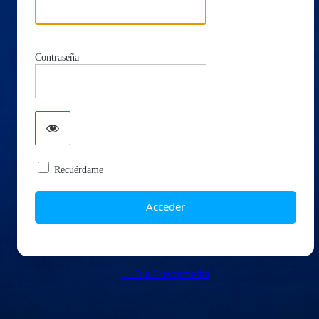
Contraseña
Recuérdame
← Ir a Luzonmedia